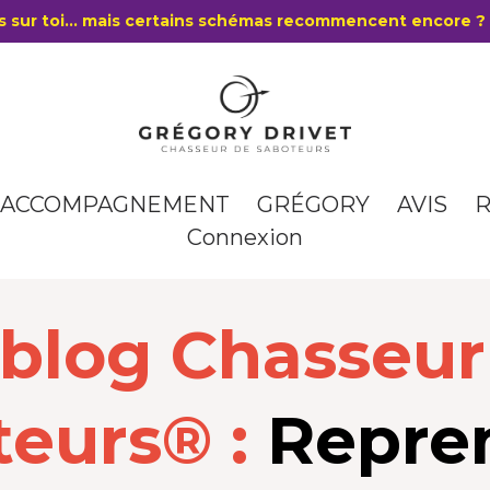
 sur toi… mais certains schémas recommencent encore
ACCOMPAGNEMENT
GRÉGORY
AVIS
R
Connexion
 blog Chasseur
eurs® :
Repren