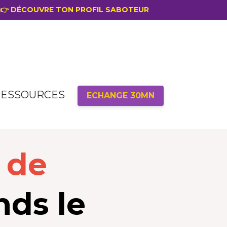
 ? 👉 DÉCOUVRE TON PROFIL SABOTEUR
ESSOURCES
ECHANGE 30MN
 de
ds le