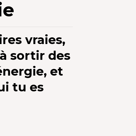
ie
res vraies,
à sortir des
énergie, et
ui tu es