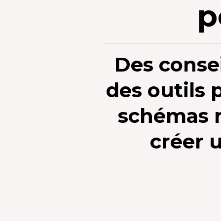
p
Des consei
des outils 
schémas ré
créer u